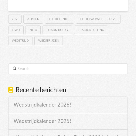
2CV
ALPHEN
LELIJK EENDJE
LIGHT TWO WHEEL DRIVE
LTWD
NTTO
POISON DUCKY
TRACTORPULLING
WEDSTRIJD
WEDSTRIJDEN
Search
Recente berichten
Wedstrijdkalender 2026!
Wedstrijdkalender 2025!