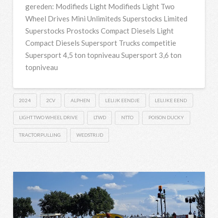
gereden: Modifieds Light Modifieds Light Two
Wheel Drives Mini Unlimiteds Superstocks Limited
Superstocks Prostocks Compact Diesels Light
Compact Diesels Supersport Trucks competitie
Supersport 4,5 ton topniveau Supersport 3,6 ton
topniveau
2024
2CV
ALPHEN
LELIJK EENDJE
LELIJKE EEND
LIGHT TWO WHEEL DRIVE
LTWD
NTTO
POISON DUCKY
TRACTORPULLING
WEDSTRIJD