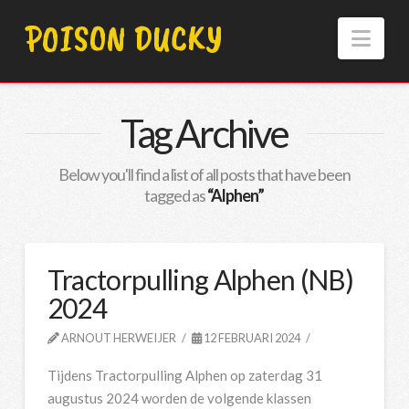
POISON DUCKY
Nav
Tag Archive
Below you'll find a list of all posts that have been
tagged as
“Alphen”
Tractorpulling Alphen (NB)
2024
ARNOUT HERWEIJER
12 FEBRUARI 2024
Tijdens Tractorpulling Alphen op zaterdag 31
augustus 2024 worden de volgende klassen