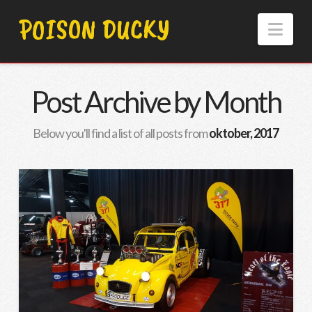
POISON DUCKY
Nav
Post Archive by Month
Below you'll find a list of all posts from
oktober, 2017