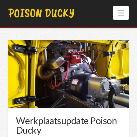
POISON DUCKY
Nav
Werkplaatsupdate Poison
Ducky