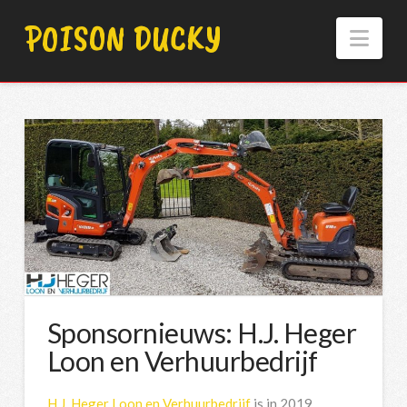
POISON DUCKY
Nav
Sponsornieuws: H.J. Heger
Loon en Verhuurbedrijf
H.J. Heger Loon en Verhuurbedrijf
is in 2019