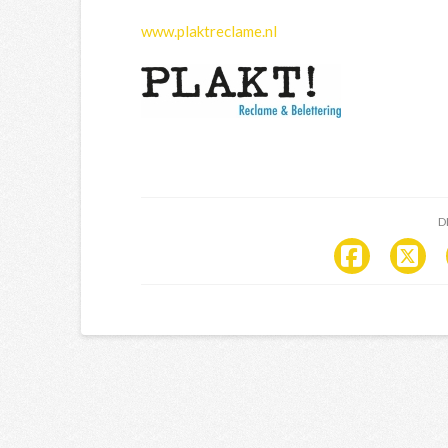
www.plaktreclame.nl
D